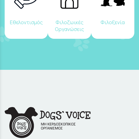
Εθελοντισμός
Φιλοζωικές
Φιλοξενία
Οργανώσεις