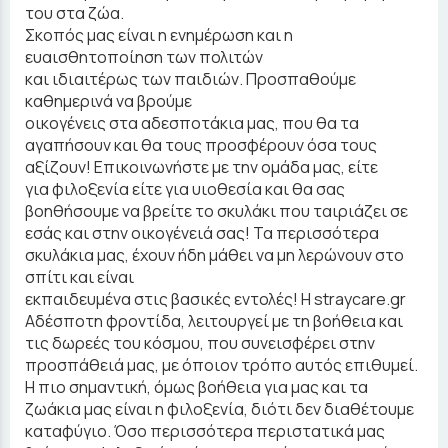
του στα ζώα.
Σκοπός μας είναι η ενημέρωση και η
ευαισθητοποίηση των πολιτών
και ιδιαιτέρως των παιδιών. Προσπαθούμε
καθημερινά να βρούμε
οικογένεις στα αδεσποτάκια μας, που θα τα
αγαπήσουν και θα τους προσφέρουν όσα τους
αξίζουν! Επικοινωνήστε με την ομάδα μας, είτε
για φιλοξενία είτε για υιοθεσία και θα σας
βοηθήσουμε να βρείτε το σκυλάκι που ταιριάζει σε
εσάς και στην οικογένειά σας! Τα περισσότερα
σκυλάκια μας, έχουν ήδη μάθει να μη λερώνουν στο
σπίτι και είναι
εκπαιδευμένα στις βασικές εντολές! Η straycare.gr
Αδέσποτη φροντίδα, λειτουργεί με τη βοήθεια και
τις δωρεές του κόσμου, που συνεισφέρει στην
προσπάθειά μας, με όποιον τρόπο αυτός επιθυμεί.
Η πιο σημαντική, όμως βοήθεια για μας και τα
ζωάκια μας είναι η φιλοξενία, διότι δεν διαθέτουμε
καταφύγιο. Όσο περισσότερα περιστατικά μας