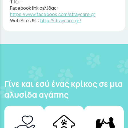
Τ.Κ.:
-
Facebook link σελίδας:
https://www.facebook.com/straycare.gr
Web Site URL:
http://straycare.gr/
Γίνε και εσύ ένας κρίκος σε μια
αλυσίδα αγάπης