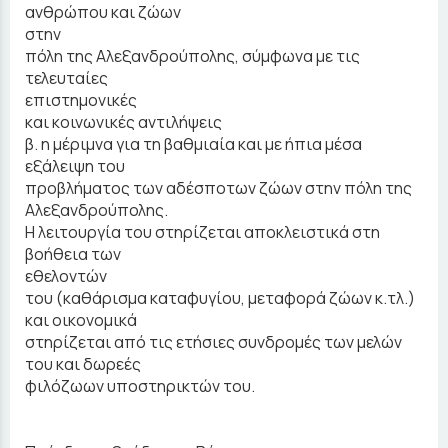
ανθρώπου και ζώων
στην
πόλη της Αλεξανδρούπολης, σύμφωνα με τις
τελευταίες
επιστημονικές
και κοινωνικές αντιλήψεις
β. η μέριμνα για τη βαθμιαία και με ήπια μέσα
εξάλειψη του
προβλήματος των αδέσποτων ζώων στην πόλη της
Αλεξανδρούπολης.
Η λειτουργία του στηρίζεται αποκλειστικά στη
βοήθεια των
εθελοντών
του (καθάρισμα καταφυγίου, μεταφορά ζώων κ.τλ.)
και οικονομικά
στηρίζεται από τις ετήσιες συνδρομές των μελών
του και δωρεές
φιλόζωων υποστηρικτών του.