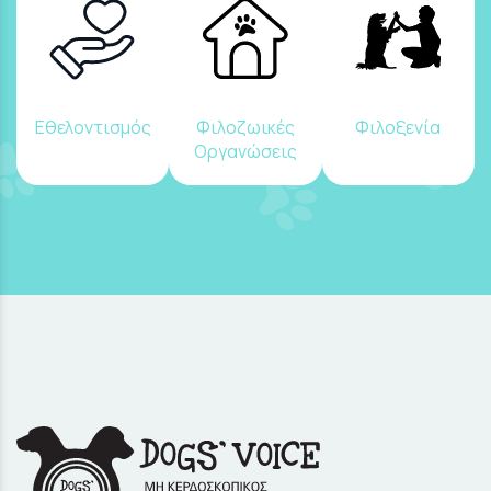
Εθελοντισμός
Φιλοζωικές
Φιλοξενία
Οργανώσεις