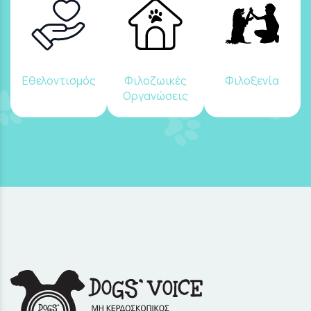
Εθελοντισμός
Φιλοζωικές
Φιλοξενία
Οργανώσεις