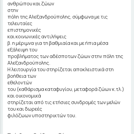
ανθρώπου και ζώων
στην
πόλη της Αλεξανδρούπολης, σύμφωνα με τις
τελευταίες
επιστημονικές
και κοινωνικές αντιλήψεις
β. η μέριμνα για τη βαθμιαία και με ήπια μέσα
εξάλειψη του
προβλήματος των αδέσποτων ζώων στην πόλη της
Αλεξανδρούπολης.
Η λειτουργία του στηρίζεται αποκλειστικά στη
βοήθεια των
εθελοντών
του (καθάρισμα καταφυγίου, μεταφορά ζώων κ.τλ.)
και οικονομικά
στηρίζεται από τις ετήσιες συνδρομές των μελών
του και δωρεές
φιλόζωων υποστηρικτών του.