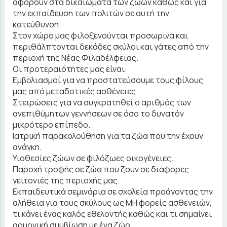
αφορούν στα δικαιώματα των ζώων καθώς και για
την εκπαίδευση των πολιτών σε αυτή την
κατεύθυνση.
Στον χώρο μας φιλοξενούνται προσωρινά και
περιθάλπτονται δεκάδες σκύλοι και γάτες από την
περιοχή της Νέας Φιλαδέλφειας.
Οι προτεραιότητες μας είναι:
Εμβολιασμοί για να προστατεύσουμε τους φίλους
μας από μεταδοτικές ασθένειες.
Στειρώσεις για να συγκρατηθεί ο αριθμός των
ανεπιθύμητων γεννήσεων σε όσο το δυνατόν
μικρότερο επίπεδο.
Ιατρική παρακολούθηση για τα ζώα που την έχουν
ανάγκη.
Υιοθεσίες ζώων σε φιλόζωες οικογένειες.
Παροχή τροφής σε ζώα που ζουν σε διάφορες
γειτονιές της περιοχής μας.
Εκπαιδευτικά σεμινάρια σε σχολεία προάγοντας την
αλήθεια για τους σκύλους ως ΜΗ φορείς ασθενειών,
τι κάνει ένας καλός εθελοντής καθώς και τι σημαίνει
αρμονική συμβίωση με ένα ζώο.