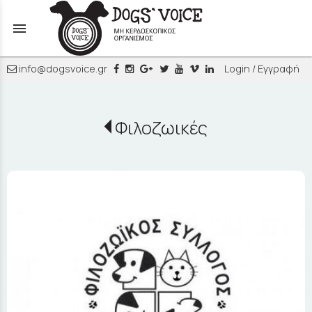
menu
info@dogsvoice.gr
Login / Εγγραφή
Φιλοζωικές