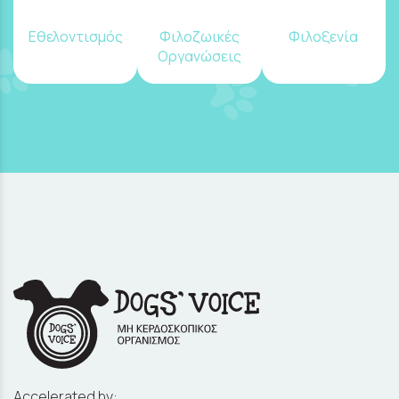
Εθελοντισμός
Φιλοζωικές
Φιλοξενία
Οργανώσεις
Accelerated by: