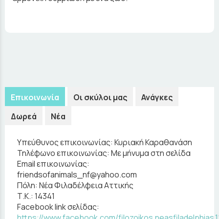
Επικοινωνία
Οι σκύλοι μας
Ανάγκες
Δωρεά
Νέα
Υπεύθυνος επικοινωνίας:
Κυριακή Καραθανάση
Τηλέφωνο επικοινωνίας:
Με μήνυμα στη σελίδα
Email επικοινωνίας:
friendsofanimals_nf@yahoo.com
Πόλη:
Νέα Φιλαδέλφεια Αττικής
Τ.Κ.:
14341
Facebook link σελίδας:
https://www.facebook.com/filozoikos.neasfiladelphias.1