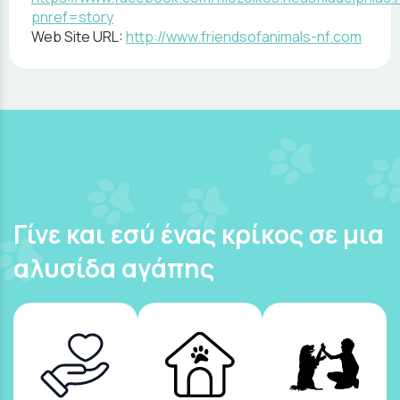
pnref=story
Web Site URL:
http://www.friendsofanimals-nf.com
Γίνε και εσύ ένας κρίκος σε μια
αλυσίδα αγάπης