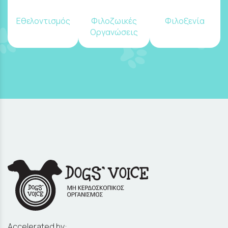
Εθελοντισμός
Φιλοζωικές
Φιλοξενία
Οργανώσεις
Accelerated by: