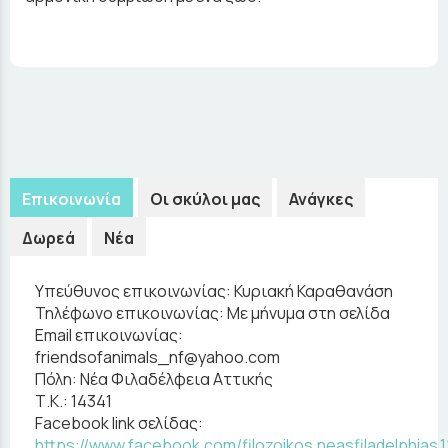
Επικοινωνία
Οι σκύλοι μας
Ανάγκες
Δωρεά
Νέα
Υπεύθυνος επικοινωνίας:
Κυριακή Καραθανάση
Τηλέφωνο επικοινωνίας:
Με μήνυμα στη σελίδα
Email επικοινωνίας:
friendsofanimals_nf@yahoo.com
Πόλη:
Νέα Φιλαδέλφεια Αττικής
Τ.Κ.:
14341
Facebook link σελίδας:
https://www.facebook.com/filozoikos.neasfiladelphias.1