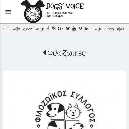
menu
info@dogsvoice.gr
Login / Εγγραφή
Φιλοζωικές