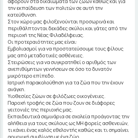
αφορούν στα δικαιώματα των ζώων καθώς και για
την εκπαίδευση των πολιτών σε αυτή την
κατεύθυνση.
Στον χώρο μας φιλοξενούνται προσωρινά και
περιθάλπτονται δεκάδες σκύλοι και γάτες από την
περιοχή της Νέας Φιλαδέλφειας.
Οι προτεραιότητες μας είναι:
Εμβολιασμοί για να προστατεύσουμε τους φίλους
μας από μεταδοτικές ασθένειες.
Στειρώσεις για να συγκρατηθεί ο αριθμός των
ανεπιθύμητων γεννήσεων σε όσο το δυνατόν
μικρότερο επίπεδο.
Ιατρική παρακολούθηση για τα ζώα που την έχουν
ανάγκη.
Υιοθεσίες ζώων σε φιλόζωες οικογένειες.
Παροχή τροφής σε ζώα που ζουν σε διάφορες
γειτονιές της περιοχής μας.
Εκπαιδευτικά σεμινάρια σε σχολεία προάγοντας την
αλήθεια για τους σκύλους ως ΜΗ φορείς ασθενειών,
τι κάνει ένας καλός εθελοντής καθώς και τι σημαίνει
αρμονική συμβίωση με ένα ζώο.