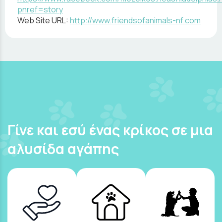
pnref=story
Web Site URL:
http://www.friendsofanimals-nf.com
Γίνε και εσύ ένας κρίκος σε μια
αλυσίδα αγάπης