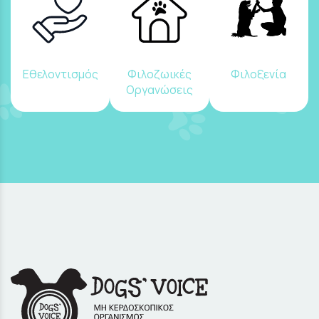
Εθελοντισμός
Φιλοζωικές
Φιλοξενία
Οργανώσεις