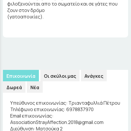
φιλοξενούνται απο το σωματείο και σε γάτες που
ζουν στον δρόμο
(γατοαποικίες).
Επικοινωνία
Οι σκύλοι μας
Ανάγκες
Δωρεά
Νέα
Υπεύθυνος επικοινωνίας:
Τριανταφυλλιά Πέτρου
Τηλέφωνο επικοινωνίας:
6978837970
Email επικοινωνίας:
AssociationStrayAffection.2018@gmail.com
Διεύθυνση:
Ματσούκα 2