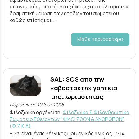
οικονομικής ρευστότητας έχει ως αποτέλεσμα την
δραματική μείωση των εσόδων του σωματείου
καθώς επίσης και...
Μάθε περισσότερα
SAL: SOS απο την
«αβασταχτη» γοητεια
της…ωριμοτητας
Παρασκευή 10 Ιουλ 2015
Φιλοζωική οργάνωση:
Φιλοζωικό & Φιλανθρωπικό
Σωματείο Εθελοντών "ΦΙΛΟΙ ΖΩΩΝ & ΑΝΘΡΩΠΩΝ"
(Φ.Ζ.Κ.Α)
Η Sal είναι ένας Βέλγικος Ποιμενικός ηλικίας 13-14