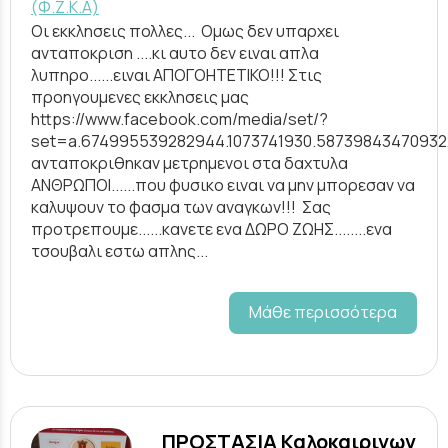
(Φ.Ζ.Κ.Α)
Οι εκκλησεις πολλες... Ομως δεν υπαρχει
ανταποκριση ....κι αυτο δεν ειναι απλα
λυπηρο......ειναι ΑΠΟΓΟΗΤΕΤΙΚΟ!!! Στις
προηγουμενες εκκλησεις μας
https://www.facebook.com/media/set/?
set=a.674995539282944.1073741930.5873984347093
ανταποκριθηκαν μετρημενοι στα δαχτυλα
ΑΝΘΡΩΠΟΙ......που φυσικο ειναι να μην μπορεσαν να
καλυψουν το φασμα των αναγκων!!! Σας
προτρεπουμε......κανετε ενα ΔΩΡΟ ΖΩΗΣ........ενα
τσουβαλι εστω απλης...
Μάθε περισσότερα
ΠΡΟΣΤΑΣΙΑ Καλοκαιρινων