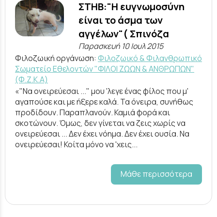
ΣΤΗΒ:"Η ευγνωμοσύνη
είναι το άσμα των
αγγέλων"( Σπινόζα
Παρασκευή 10 Ιουλ 2015
Φιλοζωική οργάνωση:
Φιλοζωικό & Φιλανθρωπικό
Σωματείο Εθελοντών "ΦΙΛΟΙ ΖΩΩΝ & ΑΝΘΡΩΠΩΝ"
(Φ.Ζ.Κ.Α)
«"Να ονειρεύεσαι ..." μου 'λεγε ένας φίλος που μ'
αγαπούσε και με ήξερε καλά. Τα όνειρα, συνήθως
προδίδουν. Παραπλανούν. Καμιά φορά και
σκοτώνουν. Όμως, δεν γίνεται να ζεις χωρίς να
ονειρεύεσαι ... Δεν έχει νόημα. Δεν έχει ουσία. Να
ονειρεύεσαι! Κοίτα μόνο να 'χεις...
Μάθε περισσότερα