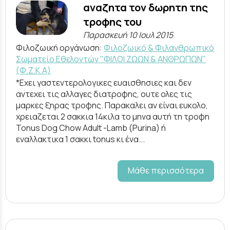
αναζητα τον δωρητη της
τροφης του
Παρασκευή 10 Ιουλ 2015
Φιλοζωική οργάνωση:
Φιλοζωικό & Φιλανθρωπικό
Σωματείο Εθελοντών "ΦΙΛΟΙ ΖΩΩΝ & ΑΝΘΡΩΠΩΝ"
(Φ.Ζ.Κ.Α)
*Εχει γαστεντερολογικες ευαισθησιες και δεν
αντεχει τις αλλαγες διατροφης, ουτε ολες τις
μαρκες ξηρας τροφης. Παρακαλει αν είναι ευκολο,
χρειαζεται 2 σακκια 14κιλα το μηνα αυτή τη τροφη
Tonus Dog Chow Adult -Lamb (Purina) ή
εναλλακτικα 1 σακκι tonus κι ένα...
Μάθε περισσότερα