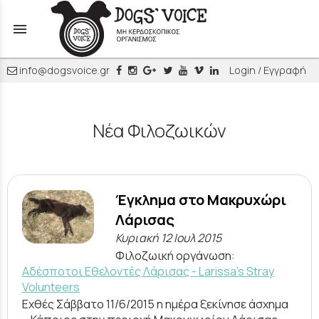
menu
info@dogsvoice.gr
Login / Εγγραφή
Νέα Φιλοζωικών
Έγκλημα στο Μακρυχώρι
Λάρισας
Κυριακή 12 Ιουλ 2015
Φιλοζωική οργάνωση:
Αδέσποτοι Εθελοντές Λάρισας - Larissa's Stray
Volunteers
Εχθές Σάββατο 11/6/2015 η ημέρα ξεκίνησε άσχημα