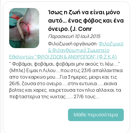
Ίσως η ζωή να είναι μόνο
αυτό… ένας φόβος και ένα
όνειρο.(J. Conr
Παρασκευή 10 Ιουλ 2015
Φιλοζωική οργάνωση:
Φιλοζωικό
& Φιλανθρωπικό Σωματείο
Εθελοντών "ΦΙΛΟΙ ΖΩΩΝ & ΑΝΘΡΩΠΩΝ" (Φ.Ζ.Κ.Α)
" Φοβάμαι, φοβάμαι, φοβάμαι μην ακούς τι λέω...."
(Μπλε) Ειμαι η Λιλου....που στις 23/6 απαλλαχτηκα
απο τον καρκινο μου....Για 3 ημερες, μεχρι και τις
26/6, ζουσα στο ονειρο.....στην ευτυχια......εκανα
βολτες και χαρες, χαιρετουσα τον ηλιο αλλα και τα
πεφταστερια της νυχτας...... 27/6 τους...
Μάθε περισσότερα