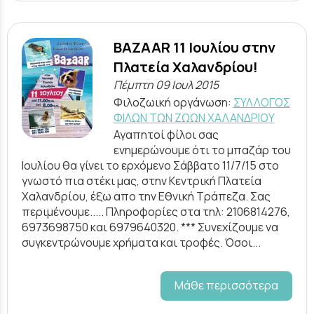
BAZAAR 11 Ιουλίου στην
Πλατεία Χαλανδρίου!
Πέμπτη 09 Ιουλ 2015
Φιλοζωική οργάνωση:
ΣΥΛΛΟΓΟΣ
ΦΙΛΩΝ ΤΩΝ ΖΩΩΝ ΧΑΛΑΝΔΡΙΟΥ
Αγαπητοί φίλοι σας
ενημερώνουμε ότι το μπαζάρ του
Ιουλίου θα γίνει το ερχόμενο Σάββατο 11/7/15 στο
γνωστό πια στέκι μας, στην Κεντρική Πλατεία
Χαλανδρίου, έξω απο την Εθνική Τράπεζα. Σας
περιμένουμε..... Πληροφορίες στα τηλ: 2106814276,
6973698750 και 6979640320. *** Συνεχίζουμε να
συγκεντρώνουμε χρήματα και τροφές. Όσοι...
Μάθε περισσότερα