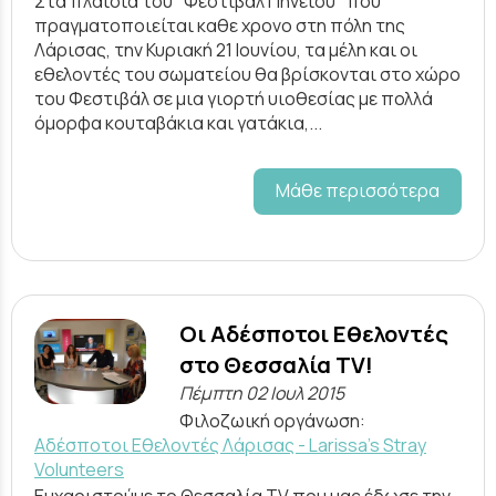
Στα πλαίσια του "Φεστιβάλ Πηνειού" που
πραγματοποιείται καθε χρονο στη πόλη της
Λάρισας, την Κυριακή 21 Ιουνίου, τα μέλη και οι
εθελοντές του σωματείου θα βρίσκονται στο χώρο
του Φεστιβάλ σε μια γιορτή υιοθεσίας με πολλά
όμορφα κουταβάκια και γατάκια,...
Μάθε περισσότερα
Οι Αδέσποτοι Εθελοντές
στο Θεσσαλία TV!
Πέμπτη 02 Ιουλ 2015
Φιλοζωική οργάνωση:
Αδέσποτοι Εθελοντές Λάρισας - Larissa's Stray
Volunteers