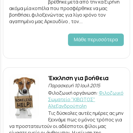
βρέθηκε μετά από την κα Ειρήνη
ακόμα μία κοπέλα που προσφέρθηκε να μας
βοηθήσει φιλοξενώντας για λίγο χρόνο τον
αγαπημένο μας Αρκουδίνο , τον...
Μάθε περισσότερα
Έκκληση για βοήθεια
Παρασκευή 10 Ιουλ 2015
Φιλοζωική οργάνωση:
Φιλοζωικό
Σωματείο "ΚΙΒΩΤΟΣ"
Αλεξανδρούπολη
Τις δύσκολες αυτές ημέρες ας μην
ξεχνάμε πως ο μόνος τρόπος για
να προστατευτούν οι αδέσποτοι φίλοι μας
είμαστε εμείς οι άνθρωποι. Η μείωση της