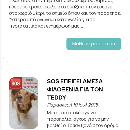
...Κάποιος στην περιοχή Μακρυχωρίου Λάρισας
έδεσε με τριχιά σκύλο στο αμάξι και τον έσερνε
στο χωριό μέχρι το σημείο όπου και τον παράτησε.
Ύστερα από ανώνυμη καταγγελία για το
περιστατικό και ενημέρωσή μας...
Μάθε περισσότερα
SOS ΕΠΕΙΓΕΙ ΑΜΕΣΑ
ΦΙΛΟΞΕΝΙΑ ΓΙΑ ΤΟΝ
TEDDY
Παρασκευή 10 Ιουλ 2015
Μετά από πολύ αγώνα ,
παρακάλια, άγχος για να μην
βρεθεί ο Teddy ξανά στον δρόμο,