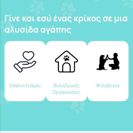
Γίνε και εσύ ένας κρίκος σε μια
αλυσίδα αγάπης
Εθελοντισμός
Φιλοζωικές
Φιλοξενία
Οργανώσεις