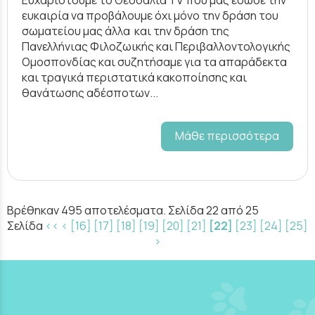
Ευχαριστούμε το Θεσσαλία TV που μας έδωσε την
ευκαιρία να προβάλουμε όχι μόνο την δράση του
σωματείου μας άλλα και την δράση της
Πανελλήνιας Φιλοζωικής και Περιβαλλοντολογικής
Ομοσπονδίας και συζητήσαμε για τα απαράδεκτα
και τραγικά περιστατικά κακοποίησης και
θανάτωσης αδέσποτων...
Μάθε περισσότερα
Βρέθηκαν 495 αποτελέσματα. Σελίδα 22 από 25
Σελίδα
<<
<
[16]
[17]
[18]
[19]
[20]
[21]
[22]
[23]
[24]
[25]
>