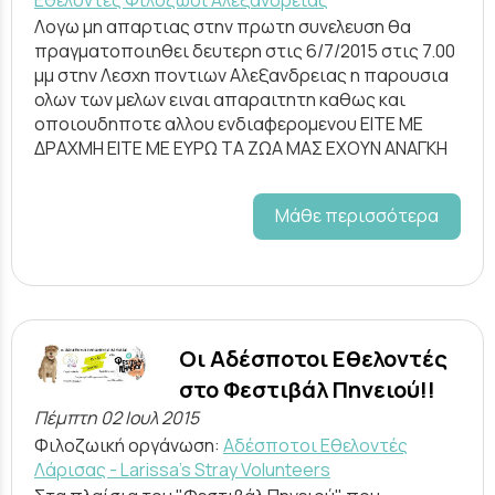
Εθελοντές Φιλόζωοι Αλεξάνδρειας
Λογω μη απαρτιας στην πρωτη συνελευση θα
πραγματοποιηθει δευτερη στις 6/7/2015 στις 7.00
μμ στην Λεσχη ποντιων Αλεξανδρειας η παρουσια
ολων των μελων ειναι απαραιτητη καθως και
οποιουδηποτε αλλου ενδιαφερομενου ΕΙΤΕ ΜΕ
ΔΡΑΧΜΗ ΕΙΤΕ ΜΕ ΕΥΡΩ ΤΑ ΖΩΑ ΜΑΣ ΕΧΟΥΝ ΑΝΑΓΚΗ
Μάθε περισσότερα
Οι Αδέσποτοι Εθελοντές
στο Φεστιβάλ Πηνειού!!
Πέμπτη 02 Ιουλ 2015
Φιλοζωική οργάνωση:
Αδέσποτοι Εθελοντές
Λάρισας - Larissa's Stray Volunteers