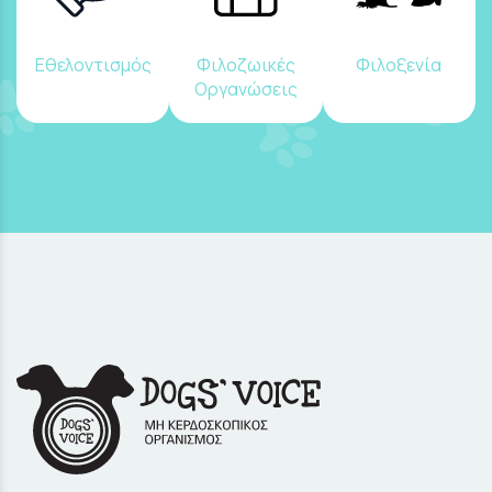
Εθελοντισμός
Φιλοζωικές
Φιλοξενία
Οργανώσεις