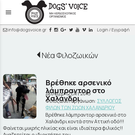
menu
info@dogsvoice.gr
Login / Εγγραφή
Νέα Φιλοζωικών
Βρέθηκε αρσενικό
λάμπραντορ στο
Δευτέρα 12 Οκτ 2015
Χαλάνδρι
Φιλοζωική οργάνωση:
ΣΥΛΛΟΓΟΣ
ΦΙΛΩΝ ΤΩΝ ΖΩΩΝ ΧΑΛΑΝΔΡΙΟΥ
Βρέθηκε λάμπραντορ αρσενικό στο
Χαλάνδρι κοντά στην Αττική οδό!!!
Φαίνεται μικρής ηλικίας και είναι ιδιαίτερα φιλικός!!
Αναζητείται ο ιδιοκτήτης του.