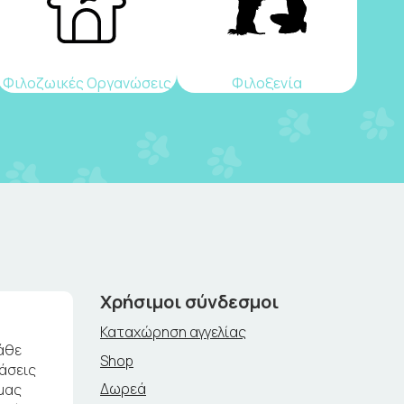
Φιλοζωικές Οργανώσεις
Φιλοξενία
Χρήσιμοι σύνδεσμοι
Καταχώρηση αγγελίας
άθε
Shop
ράσεις
Δωρεά
μας