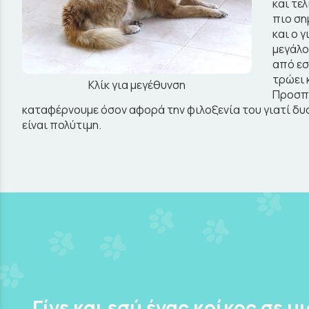
και τε
πιο ση
και ο 
μεγάλο
από εσ
τρώει 
Κλίκ για μεγέθυνση
Προσπα
καταφέρνουμε όσον αφορά την φιλοξενία του γιατί δυσ
είναι πολύτιμη.
Γίνε και εσύ ένας κρίκος σε μ