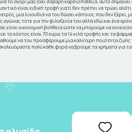
λικά το αγόρι μας έχει σοβαρή καρδιοπάθεια, αυτό σημαίνει ό
μαντικό είναι ειδική τροφή γιατί δεν πρέπει να τρώει αλάτι
γιατρός, μια λιχουδιά να του δώσει κάποιος που δεν ξέρει, 
ς αγώνας τότε για την φιλοξενία του αλλά εδώ και ένα χρόν
άς είναι οικονομική βοήθεια ώστε να μπορούμε να συνεχίσ
και το κόστος είναι 70 ευρώ τα 14 κιλά τροφής και τα φάρμα
θούμε να του προσφέρουμε μια καλύτερη ποιότητα ζωής γι
κολευόμαστε πολύ κάθε φορά να βρούμε τα χρήματα για τα 
ια αλυσίδα