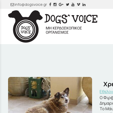
info@dogsvoice.gr
Χρ
Εθελον
Ο Φιρφ
Δημαρχ
Το Μάι