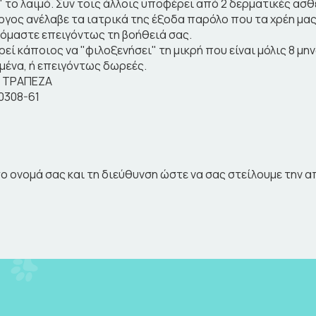
" το λαιμό. Συν τοις άλλοις υποφέρει από 2 δερματικές ασθέ
ογος ανέλαβε τα ιατρικά της έξοδα παρόλο που τα χρέη μας
όμαστε επειγόντως τη βοήθειά σας.
ρεί κάποιος να "φιλοξενήσει" τη μικρή που είναι μόλις 8 μη
ένα, ή επειγόντως δωρεές.
Η ΤΡΑΠΕΖΑ
0308-61
l το ονομά σας και τη διεύθυνση ώστε να σας στείλουμε την