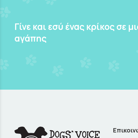
Γίνε και εσύ ένας κρίκος σε μ
αγάπης
Επικοιν