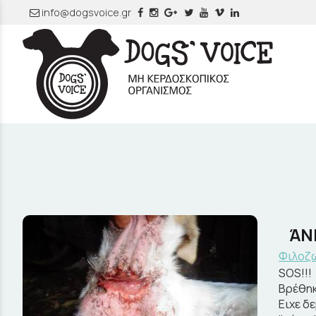
info@dogsvoice.gr
ΆΝΝ
Φιλοζω
SOS!!!
Βρέθηκ
Ειχε δ