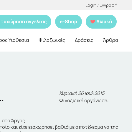
Login / Εγγραφή
αταχώρηση αγγελίας
e-Shop
Δωρεά
ρος Υιοθεσία
Φιλοζωικές
Δράσεις
Άρθρα
Κυριακή 26 Ιουλ 2015
..
Φιλοζωική οργάνωση:
 στο Άργος.
ποίο και είχε εισχωρήσει βαθιά με αποτέλεσμα να της