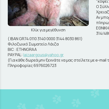
"κόψει
Ο Σύλλ
Χρειαζ
Αν μπο
πληρωμ
ΕΘΝΙΚ
Κλίκ για μεγέθυνση
314/48
( ΙΒΑΝ GR74 0110 3140 0000 3144 8030 861)
Φιλοζωικό Σωματείο Λάιζα
BIC : ETHNGRAA
PAY PAL:
laizaargous@yahoo.gr
(Για κάθε δωρεά μην ξεχνάτε να μας στείλετε με e-mai
Πληροφορίες 6976026723