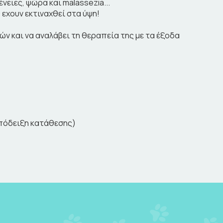
νειες, ψώρα και malassezia...
 εχουν εκτιναχθεί στα ύψη!
νών και να αναλάβει τη θεραπεία της με τα έξοδα
 απόδειξη κατάθεσης)