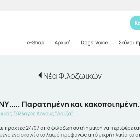
Κ
e-Shop
Αρχική
Dogs' Voice
Σκύλοι π
Νέα Φιλοζωικών
Υ..... Παρατημένη και κακοποιημένη.
ικός Σύλλογος Άργους "Λάιζα"
ε προχτές 24/07 από φιλόζωη αυτή η μικρή να περιφέρεται
εμένο ένα σκοινί στο λαιμό προφανώς από μικρή ηλικία το ο