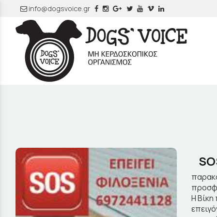
info@dogsvoice.gr
SO
παρακά
προσφέ
Η Βίκη
επειγό