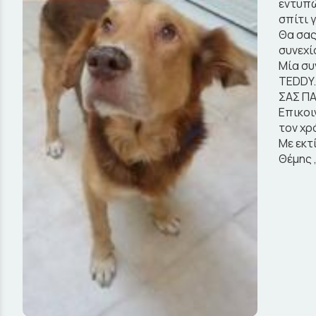
εντυπώ
σπίτι 
Θα σας
συνεχί
Μία συ
TEDDY.
ΣΑΣ ΠΑ
Επικοι
τον χρ
Με εκτ
Θέμης 