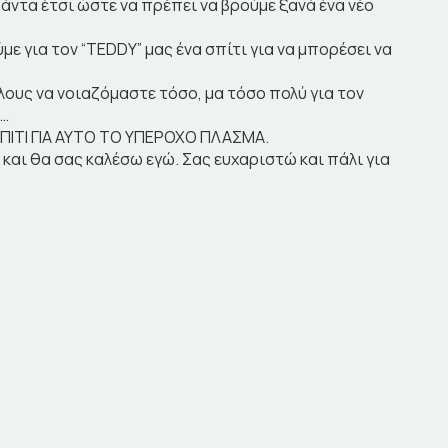
άντα έτσι ώστε να πρέπει να βρούμε ξανά ένα νέο
ε για τον “TEDDY” μας ένα σπίτι για να μπορέσει να
 όλους να νοιαζόμαστε τόσο, μα τόσο πολύ για τον
ε…
ΣΠΙΤΙ ΓΙΑ ΑΥΤΟ ΤΟ ΥΠΕΡΟΧΟ ΠΛΑΣΜΑ.
 και θα σας καλέσω εγώ. Σας ευχαριστώ και πάλι για