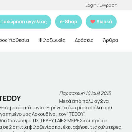
Login / Εγγραφή
αταχώρηση αγγελίας
e-Shop
Δωρεά
ρος Υιοθεσία
Φιλοζωικές
Δράσεις
Άρθρα
Παρασκευή 10 Ιουλ 2015
 TEDDY
Μετά από πολύ αγώνα ,
θηκε μετά από την κα Ειρήνη ακόμα μία κοπέλα που
απημένο μας Αρκουδίνο , τον “TEDDY”.
 Ήδη διανύουμε ΤΙΣ ΤΕΛΕΥΤΑΙΕΣ ΜΕΡΕΣ και πρέπει
 σε 2 σπίτια φιλοξενίας και έχει αφήσει τις καλύτερες