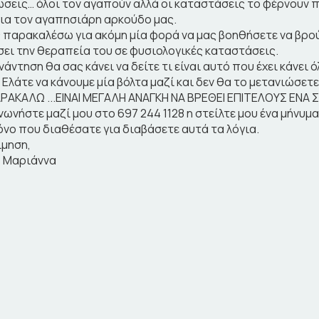
σεις… όλοι τον αγαπούν αλλά οι καταστάσεις το φέρνουν π
για τον αγαπησιάρη αρκούδο μας.
 παρακαλέσω για ακόμη μία φορά να μας βοηθήσετε να βρούμ
σει την θεραπεία του σε φυσιολογικές καταστάσεις.
νάντηση θα σας κάνει να δείτε τι είναι αυτό που έχει κάνει
 Ελάτε να κάνουμε μία βόλτα μαζί και δεν θα το μετανιώσετ
ΡΑΚΑΛΩ ...ΕΙΝΑΙ ΜΕΓΑΛΗ ΑΝΑΓΚΗ ΝΑ ΒΡΕΘΕΙ ΕΠΙΤΕΛΟΥΣ ΕΝΑ 
νωνήστε μαζί μου στο 697 244 1128 η στείλτε μου ένα μήνυμα
όνο που διαθέσατε για διαβάσετε αυτά τα λόγια.
ίμηση,
, Μαριάννα