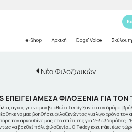
Κ
e-Shop
Αρχική
Dogs' Voice
Σκύλοι π
Νέα Φιλοζωικών
S ΕΠΕΙΓΕΙ ΑΜΕΣΑ ΦΙΛΟΞΕΝΙΑ ΓΙΑ ΤΟΝ
λια, άγχος για να μην βρεθεί ο Teddy ξανά στον δρόμο, βρέ
ρθηκε να μας βοηθήσει φιλοξενώντας για λίγο χρόνο τον αγ
 πήρε τον αρκουδίνο μας στο σπίτι της για 2-3 εβδομάδες…
ντως να βρεθεί πάλι φιλοξενία… Ο Teddy έχει πάει έως τώρα