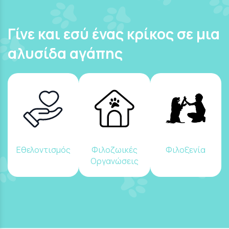
Γίνε και εσύ ένας κρίκος σε μια
αλυσίδα αγάπης
Εθελοντισμός
Φιλοζωικές
Φιλοξενία
Οργανώσεις