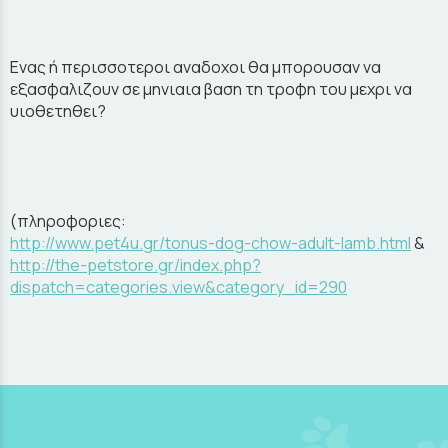
Ενας ή περισσοτεροι αναδοχοι θα μπορουσαν να
εξασφαλιζουν σε μηνιαια βαση τη τροφη του μεχρι να
υιοθετηθει?
(πληροφοριες:
http://www.pet4u.gr/tonus-dog-chow-adult-lamb.html
&
http://the-petstore.gr/index.php?
dispatch=categories.view&category_id=290