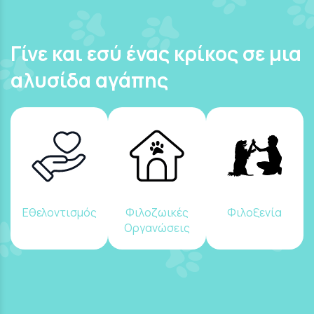
Γίνε και εσύ ένας κρίκος σε μια
αλυσίδα αγάπης
Εθελοντισμός
Φιλοζωικές
Φιλοξενία
Οργανώσεις