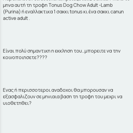
μηνα αυτή τη τροφη Tonus Dog Chow Adult -Lamb
(Purina) ή εναλλακτικα 1 σακκι tonus κι ένα σακκι canun
active adult .
Είναι πολύ σημαντικη η εκκληση του…μπορειτε να την
κοινοποιησετε????
Ενας ή περισσοτεροι αναδοχοι θα μπορουσαν να
εξασφαλιζουν σε μηνιαια βαση τη τροφη του μεχρι να
υιοθετηθει?