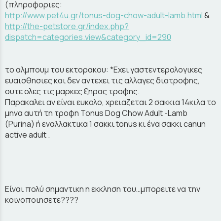
(πληροφοριες:
http://www.pet4u.gr/tonus-dog-chow-adult-lamb.html
&
http://the-petstore.gr/index.php?
dispatch=categories.view&category_id=290
το αλμπουμ του εκτορακου: *Εχει γαστεντερολογικες
ευαισθησιες και δεν αντεχει τις αλλαγες διατροφης,
ουτε ολες τις μαρκες ξηρας τροφης.
Παρακαλει αν είναι ευκολο, χρειαζεται 2 σακκια 14κιλα το
μηνα αυτή τη τροφη Tonus Dog Chow Adult -Lamb
(Purina) ή εναλλακτικα 1 σακκι tonus κι ένα σακκι canun
active adult .
Είναι πολύ σημαντικη η εκκληση του…μπορειτε να την
κοινοποιησετε????