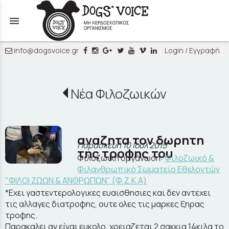
menu
info@dogsvoice.gr
Login / Εγγραφή
Νέα Φιλοζωικών
αναζητα τον δωρητη
Παρασκευή 10 Ιουλ 2015
της τροφης του
Φιλοζωική οργάνωση:
Φιλοζωικό &
Φιλανθρωπικό Σωματείο Εθελοντών
"ΦΙΛΟΙ ΖΩΩΝ & ΑΝΘΡΩΠΩΝ" (Φ.Ζ.Κ.Α)
*Εχει γαστεντερολογικες ευαισθησιες και δεν αντεχει
τις αλλαγες διατροφης, ουτε ολες τις μαρκες ξηρας
τροφης.
Παρακαλει αν είναι ευκολο, χρειαζεται 2 σακκια 14κιλα το