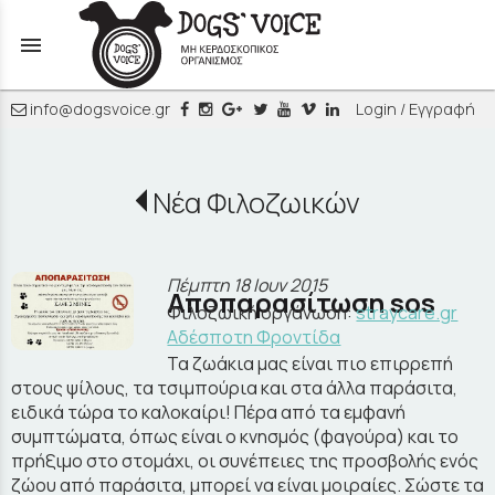
menu
info@dogsvoice.gr
Login / Εγγραφή
Νέα Φιλοζωικών
Πέμπτη 18 Ιουν 2015
Αποπαρασίτωση sos
Φιλοζωική οργάνωση:
straycare.gr
Aδέσποτη Φροντίδα
Τα ζωάκια μας είναι πιο επιρρεπή
στους ψίλους, τα τσιμπούρια και στα άλλα παράσιτα,
ειδικά τώρα το καλοκαίρι! Πέρα από τα εμφανή
συμπτώματα, όπως είναι ο κνησμός (φαγούρα) και το
πρήξιμο στο στομάχι, οι συνέπειες της προσβολής ενός
ζώου από παράσιτα, μπορεί να είναι μοιραίες. Σώστε τα