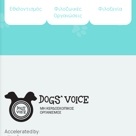
Εθελοντισμός
Φιλοζωικές
Φιλοξενία
Οργανώσεις
Accelerated by: