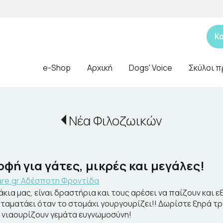
Κ
e-Shop
Αρχική
Dogs' Voice
Σκύλοι π
Νέα Φιλοζωικών
φή για γάτες, μικρές και μεγάλες!
are.gr Aδέσποτη Φροντίδα
άκια μας, είναι δραστήρια και τους αρέσει να παίζουν και ε
ταματάει όταν το στομάχι γουργουρίζει!! Δωρίστε ξηρά τρο
 νιαουρίζουν γεμάτα ευγνωμοσύνη!