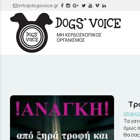
info@dogsvoice.gr
Τρο
strayc
Τα γατ
όμως σ
θα σας