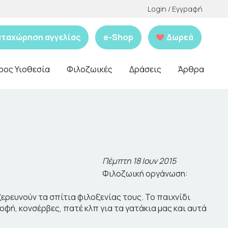
Login / Εγγραφή
αταχώρηση αγγελίας
e-Shop
Δωρεά
ρος Υιοθεσία
Φιλοζωικές
Δράσεις
Άρθρα
Πέμπτη 18 Ιουν 2015
Φιλοζωική οργάνωση:
ξερευνούν τα σπίτια φιλοξενίας τους. Το παιχνίδι
φή, κονσέρβες, πατέ κλπ για τα γατάκια μας και αυτά