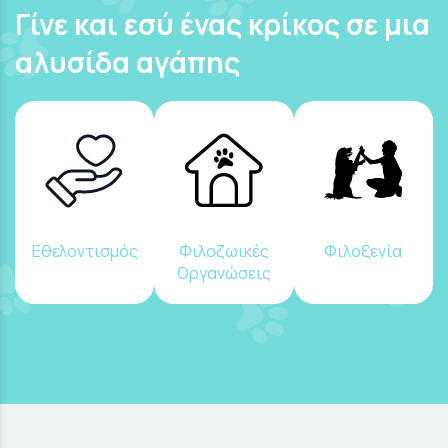
Γίνε και εσύ ένας κρίκος σε μια
αλυσίδα αγάπης
Εθελοντισμός
Φιλοζωικές
Φιλοξενία
Οργανώσεις