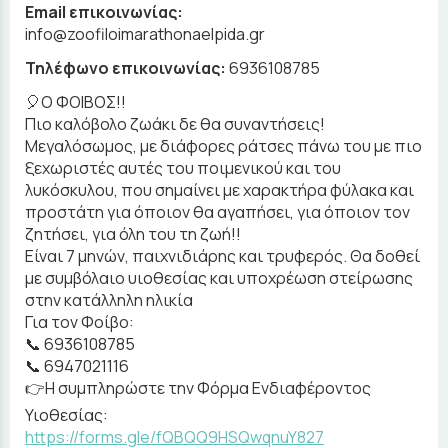
Email επικοινωνίας:
info@zoofiloimarathonaelpida.gr
Τηλέφωνο επικοινωνίας:
6936108785
🎈Ο ΦΟΙΒΟΣ!!
Πιο καλόβολο ζωάκι δε θα συναντήσεις!
Μεγαλόσωμος, με διάφορες ράτσες πάνω του με πιο
ξεχωριστές αυτές του ποιμενικού και του
λυκόσκυλου, που σημαίνει με χαρακτήρα φύλακα και
προστάτη για όποιον θα αγαπήσει, για όποιον τον
ζητήσει, για όλη του τη ζωή!!
Είναι 7 μηνών, παιχνιδιάρης και τρυφερός. Θα δοθεί
με συμβόλαιο υιοθεσίας και υποχρέωση στείρωσης
στην κατάλληλη ηλικία
Για τον Φοίβο:
📞 6936108785
📞 6947021116
👉Η συμπληρώστε την Φόρμα Ενδιαφέροντος
Υιοθεσίας:
https://forms.gle/fQBQQ9HSQwqnuY827