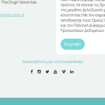
 The Dogs' Voice Hub,
πρώτος τα νέα και τις δ
της μεγάλης φιλοζωικής 
@dogsvoice.gr
κοινότητας! Με την εγγρ
αποδέχεσαι τους Όρους
και την Πολιτική Διαχείρι
Προσωπικών Δεδομένων.
Εγγραφή
Ακολουθήστε μας στα Social Media