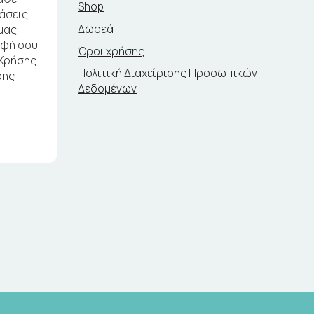
Shop
ράσεις
Δωρεά
μας
αφή σου
Όροι χρήσης
 Χρήσης
Πολιτική Διαχείρισης Προσωπικών
σης
Δεδομένων