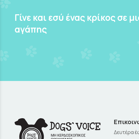
Γίνε και εσύ ένας κρίκος σε μ
αγάπης
Επικοιν
Δευτέρα έω