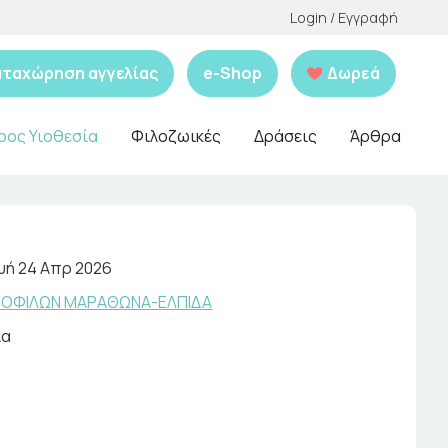
Login / Εγγραφή
αταχώρηση αγγελίας
e-Shop
Δωρεά
ρος Υιοθεσία
Φιλοζωικές
Δράσεις
Άρθρα
ή 24 Απρ 2026
ΩΟΦΙΛΩΝ ΜΑΡΑΘΩΝΑ-ΕΛΠΙΔΑ
ια