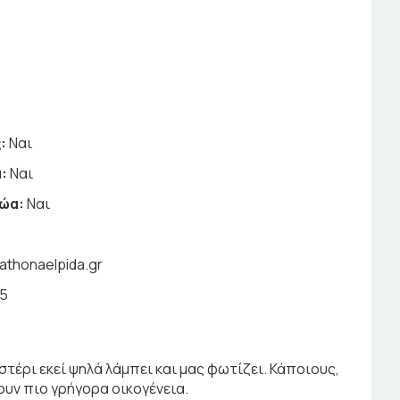
:
Ναι
:
Ναι
ζώα:
Ναι
athonaelpida.gr
85
τέρι εκεί ψηλά λάμπει και μας φωτίζει. Κάποιους,
υν πιο γρήγορα οικογένεια.