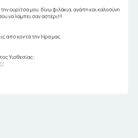
ω την ουρίτσα μου, δίνω φιλάκια, αγάπη και καλοσύνη
ου να λάμπει σαν αστέρι!!!
εις από κοντά την Ήρα μας
ος Υιοθεσίας :
27