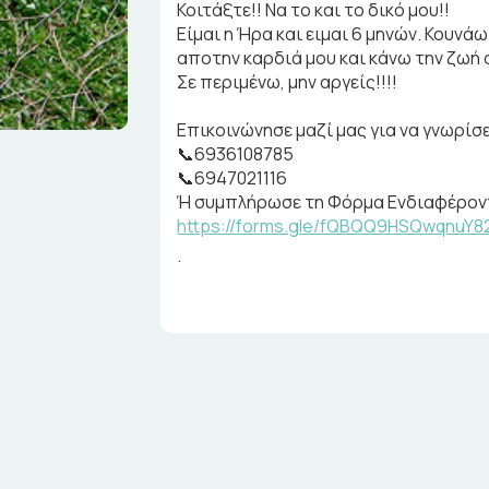
Κοιτάξτε!! Να το και το δικό μου!!
Είμαι η Ήρα και ειμαι 6 μηνών. Κουνά
αποτην καρδιά μου και κάνω την ζωή σ
Σε περιμένω, μην αργείς!!!!
Επικοινώνησε μαζί μας για να γνωρίσ
📞6936108785
📞6947021116
Ή συμπλήρωσε τη Φόρμα Ενδιαφέροντ
https://forms.gle/fQBQQ9HSQwqnuY8
.