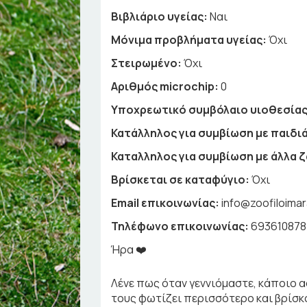
Βιβλιάριο υγείας:
Ναι
Μόνιμα προβλήματα υγείας:
Όχι
Στειρωμένο:
Όχι
Αριθμός microchip:
0
Υποχρεωτικό συμβόλαιο υιοθεσίας
Κατάλληλος για συμβίωση με παιδιά
Καταλληλος για συμβίωση με άλλα 
Βρίσκεται σε καταφύγιο:
Όχι
Email επικοινωνίας:
info@zoofiloimar
Τηλέφωνο επικοινωνίας:
69361087
Ήρα ❤️
Λένε πως όταν γεννιόμαστε, κάποιο ασ
τους φωτίζει περισσότερο και βρίσκο