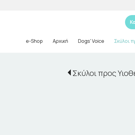
Κ
e-Shop
Αρχική
Dogs' Voice
Σκύλοι π
Σκύλοι προς Υιοθ