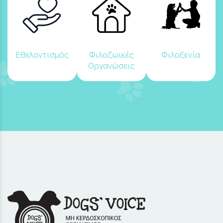
Εθελοντισμός
Φιλοζωικές
Φιλοξενία
Οργανώσεις