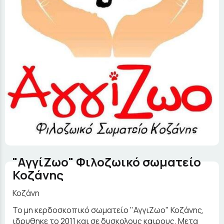
"ΑγγίΖωο" Φιλοζωικό σωματείο
Κοζάνης
Κοζάνη
Το μη κερδοσκοπικό σωματείο "ΑγγιΖωο" Κοζάνης,
ιδρυθηκε το 2011 και σε δυσκολους καιρους. Μετα