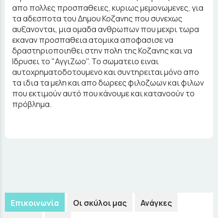
απο πολλες προσπαθειες, κυριως μεμονωμενες, για
τα αδεσποτα του Δημου Κοζανης που συνεχως
αυξανονται, μια ομαδα ανθρωπων που μεχρι τωρα
εκαναν προσπαθεια ατομικα αποφασισε να
δραστηριοποιηθει στην πολη της Κοζανης και να
Ιδρυσει το "ΑγγιΖωο". Το σωματειο ειναι
αυτοχρηματοδοτουμενο και συντηρειται μόνο απο
τα ιδια τα μελη και απο δωρεες φιλοζωων και φιλων
που εκτιμούν αυτό που κάνουμε και κατανοούν το
πρόβλημα.
Επικοινωνία
Οι σκύλοι μας
Ανάγκες