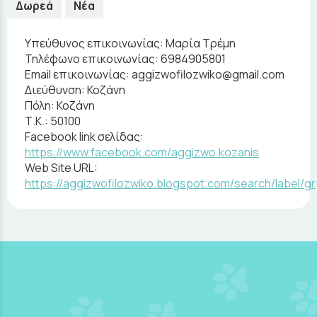
Δωρεά
Νέα
Υπεύθυνος επικοινωνίας:
Μαρία Τρέμη
Τηλέφωνο επικοινωνίας:
6984905801
Email επικοινωνίας:
aggizwofilozwiko@gmail.com
Διεύθυνση:
Κοζάνη
Πόλη:
Κοζάνη
Τ.Κ.:
50100
Facebook link σελίδας:
https://www.facebook.com/aggizwo.kozanis
Web Site URL:
https://aggizwofilozwiko.blogspot.com/search/label/gr