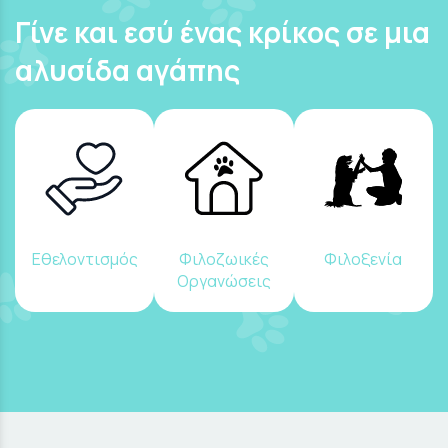
Γίνε και εσύ ένας κρίκος σε μια
αλυσίδα αγάπης
Εθελοντισμός
Φιλοζωικές
Φιλοξενία
Οργανώσεις