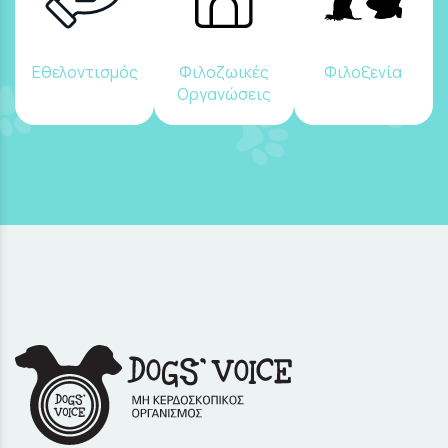
Εθελοντισμός
Φιλοζωικές
Φιλοξενία
Οργανώσεις