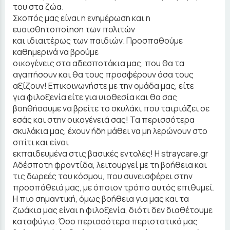
του στα ζώα.
Σκοπός μας είναι η ενημέρωση και η
ευαισθητοποίηση των πολιτών
και ιδιαιτέρως των παιδιών. Προσπαθούμε
καθημερινά να βρούμε
οικογένεις στα αδεσποτάκια μας, που θα τα
αγαπήσουν και θα τους προσφέρουν όσα τους
αξίζουν! Επικοινωνήστε με την ομάδα μας, είτε
για φιλοξενία είτε για υιοθεσία και θα σας
βοηθήσουμε να βρείτε το σκυλάκι που ταιριάζει σε
εσάς και στην οικογένειά σας! Τα περισσότερα
σκυλάκια μας, έχουν ήδη μάθει να μη λερώνουν στο
σπίτι και είναι
εκπαιδευμένα στις βασικές εντολές! Η straycare.gr
Αδέσποτη φροντίδα, λειτουργεί με τη βοήθεια και
τις δωρεές του κόσμου, που συνεισφέρει στην
προσπάθειά μας, με όποιον τρόπο αυτός επιθυμεί.
Η πιο σημαντική, όμως βοήθεια για μας και τα
ζωάκια μας είναι η φιλοξενία, διότι δεν διαθέτουμε
καταφύγιο. Όσο περισσότερα περιστατικά μας