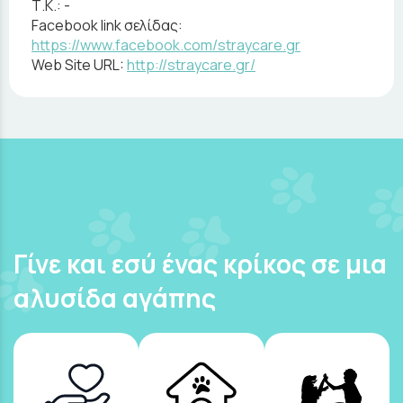
Τ.Κ.:
-
Facebook link σελίδας:
https://www.facebook.com/straycare.gr
Web Site URL:
http://straycare.gr/
Γίνε και εσύ ένας κρίκος σε μια
αλυσίδα αγάπης