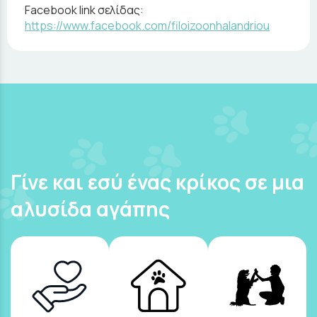
Facebook link σελίδας:
https://www.facebook.com/filoizoonhalandriou
Γίνε και εσύ ένας κρίκος σε μια
αλυσίδα αγάπης