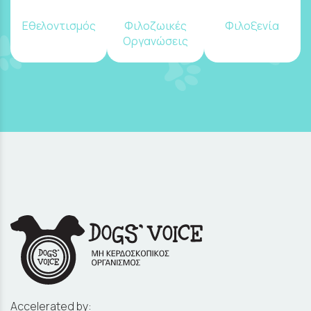
Εθελοντισμός
Φιλοζωικές
Φιλοξενία
Οργανώσεις
Accelerated by: