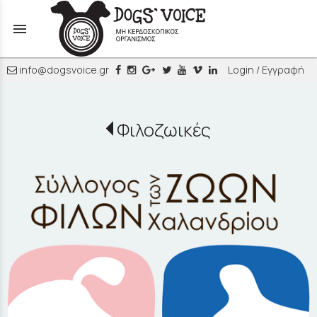
menu
info@dogsvoice.gr
Login / Εγγραφή
Φιλοζωικές