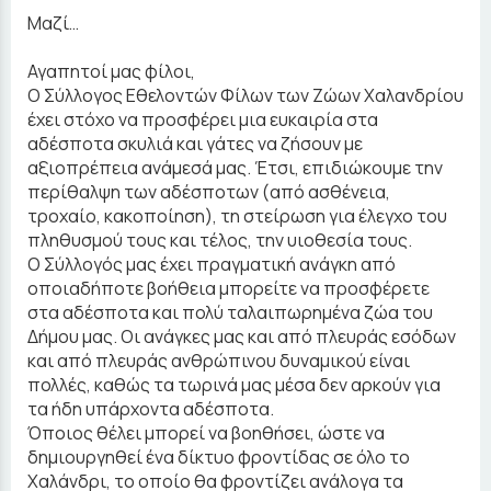
Μαζί…
Αγαπητοί μας φίλοι,
Ο Σύλλογος Εθελοντών Φίλων των Ζώων Χαλανδρίου
έχει στόχο να προσφέρει μια ευκαιρία στα
αδέσποτα σκυλιά και γάτες να ζήσουν με
αξιοπρέπεια ανάμεσά μας. Έτσι, επιδιώκουμε την
περίθαλψη των αδέσποτων (από ασθένεια,
τροχαίο, κακοποίηση), τη στείρωση για έλεγχο του
πληθυσμού τους και τέλος, την υιοθεσία τους.
Ο Σύλλογός μας έχει πραγματική ανάγκη από
οποιαδήποτε βοήθεια μπορείτε να προσφέρετε
στα αδέσποτα και πολύ ταλαιπωρημένα ζώα του
Δήμου μας. Οι ανάγκες μας και από πλευράς εσόδων
και από πλευράς ανθρώπινου δυναμικού είναι
πολλές, καθώς τα τωρινά μας μέσα δεν αρκούν για
τα ήδη υπάρχοντα αδέσποτα.
Όποιος θέλει μπορεί να βοηθήσει, ώστε να
δημιουργηθεί ένα δίκτυο φροντίδας σε όλο το
Χαλάνδρι, το οποίο θα φροντίζει ανάλογα τα