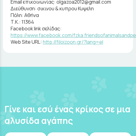
Email επικοινωνίας:
olgazoa2012@gmail.com
Διεύθυνση:
σικινου & κυπρου Κυψελη
Πόλη:
Αθήνα
Τ.Κ.:
11364
Facebook link σελίδας:
https://www.facebook.com/fzka.friendsofanimalsandpe
Web Site URL:
http://filoizoon.gr/?lang=el
Γίνε και εσύ ένας κρίκος σε μια
αλυσίδα αγάπης