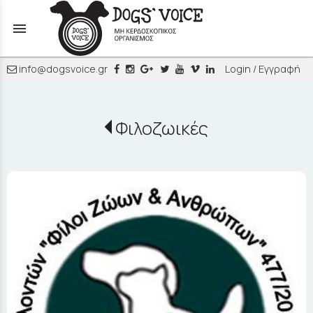
menu
info@dogsvoice.gr
Login / Εγγραφή
Φιλοζωικές