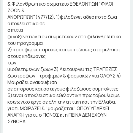
& Φιλανθρωπικο σωματειο ΕΘΕΛΟΝΤΩΝ "ΦΙΛΟΙ
ΖΩΩΝ &
ΑΝΘΡΩΠΩΝ"(477/12), 1)φιλοξενει αδεσποτα ζωα
αποκλειστικα σε
σπιτια
φιλοξενητων που συμμετεχουν στο φιλανθρωπικο
του προγραμμα,
2)προσφερει παροχες και εκπτωσεις στα μελη και
στους κηδεμονες
των
υιοθετημενων ζωων 3) Λειτουργει τις ΤΡΑΠΕΖΕΣ
ζωοτροφων - τροφιμων & φαρμακων για ΟΛΟΥΣ 4)
Μοιραζει ανακουφιση
σε απορους και αστεγους φιλοζωους συμπολιτες
5)ειναι αποκλειστικα εθελοντικη πρωτοβουλια με
κοινωνικο εργο σε ολη την αττικη και την Ελλαδα,
γιατι ΜΟΙΡΑΖΕΙ & "μοιραζεται" ΟΠΟΥ ΥΠΑΡΧΕΙ
ΑΝΑΓΚΗ γιατι, ο ΠΟΝΟΣ κι η ΠΕΙΝΑ ΔΕΝ ΕΧΟΥΝ
ΣΥΝΟΡΑ.