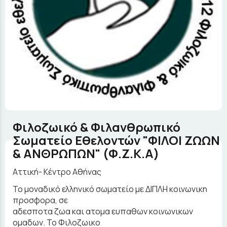
Φιλοζωικό & Φιλανθρωπικό
Σωματείο Εθελοντών "ΦΙΛΟΙ ΖΩΩΝ
& ΑΝΘΡΩΠΩΝ" (Φ.Ζ.Κ.Α)
Αττική- Κέντρο Αθήνας
Το μοναδικό ελληνικό σωματείο με ΔΙΠΛΗ κοινωνικη
προσφορα, σε
αδεσποτα ζωα και ατομα ευπαθων κοινωνικων
ομαδων. Το Φιλοζωικο