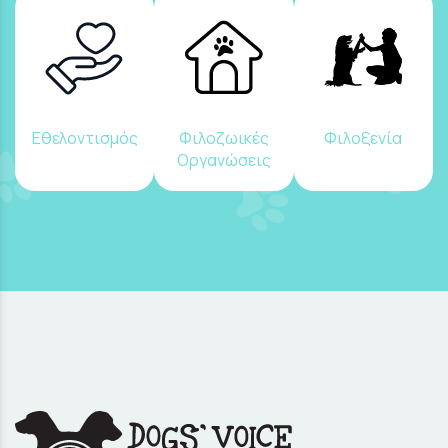
Εθελοντισμός
Φιλοζωικές
Φιλοξενία
Οργανώσεις