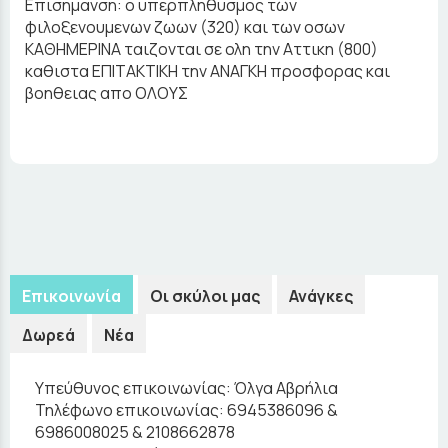
Επισημανση: ο υπερπληθυσμος των
φιλοξενουμενων ζωων (320) και των οσων
ΚΑΘΗΜΕΡΙΝΑ ταιζονται σε ολη την Αττικη (800)
καθιστα ΕΠΙΤΑΚΤΙΚΗ την ΑΝΑΓΚΗ προσφορας και
βοηθειας απο ΟΛΟΥΣ
Επικοινωνία
Οι σκύλοι μας
Ανάγκες
Δωρεά
Νέα
Υπεύθυνος επικοινωνίας:
Όλγα Αβρήλια
Τηλέφωνο επικοινωνίας:
6945386096 &
6986008025 & 2108662878