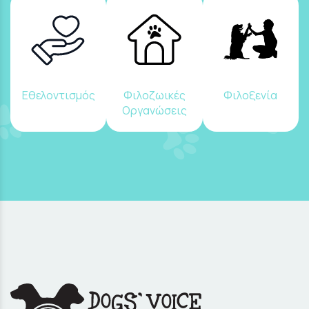
Εθελοντισμός
Φιλοζωικές
Φιλοξενία
Οργανώσεις