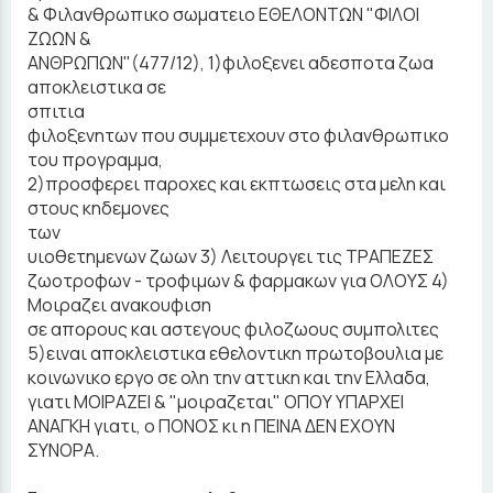
& Φιλανθρωπικο σωματειο ΕΘΕΛΟΝΤΩΝ "ΦΙΛΟΙ
ΖΩΩΝ &
ΑΝΘΡΩΠΩΝ"(477/12), 1)φιλοξενει αδεσποτα ζωα
αποκλειστικα σε
σπιτια
φιλοξενητων που συμμετεχουν στο φιλανθρωπικο
του προγραμμα,
2)προσφερει παροχες και εκπτωσεις στα μελη και
στους κηδεμονες
των
υιοθετημενων ζωων 3) Λειτουργει τις ΤΡΑΠΕΖΕΣ
ζωοτροφων - τροφιμων & φαρμακων για ΟΛΟΥΣ 4)
Μοιραζει ανακουφιση
σε απορους και αστεγους φιλοζωους συμπολιτες
5)ειναι αποκλειστικα εθελοντικη πρωτοβουλια με
κοινωνικο εργο σε ολη την αττικη και την Ελλαδα,
γιατι ΜΟΙΡΑΖΕΙ & "μοιραζεται" ΟΠΟΥ ΥΠΑΡΧΕΙ
ΑΝΑΓΚΗ γιατι, ο ΠΟΝΟΣ κι η ΠΕΙΝΑ ΔΕΝ ΕΧΟΥΝ
ΣΥΝΟΡΑ.