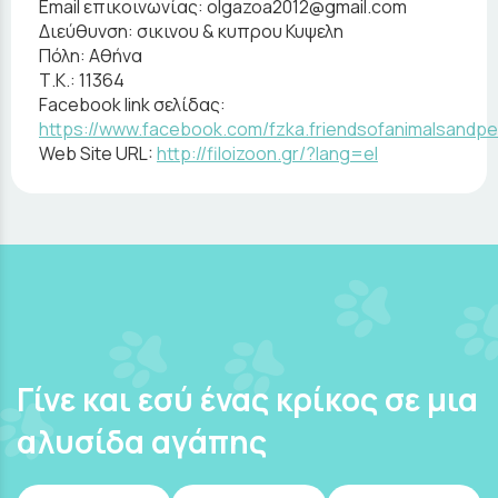
Email επικοινωνίας:
olgazoa2012@gmail.com
Διεύθυνση:
σικινου & κυπρου Κυψελη
Πόλη:
Αθήνα
Τ.Κ.:
11364
Facebook link σελίδας:
https://www.facebook.com/fzka.friendsofanimalsandpe
Web Site URL:
http://filoizoon.gr/?lang=el
Γίνε και εσύ ένας κρίκος σε μια
αλυσίδα αγάπης