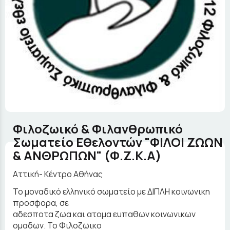
Φιλοζωικό & Φιλανθρωπικό
Σωματείο Εθελοντών "ΦΙΛΟΙ ΖΩΩΝ
& ΑΝΘΡΩΠΩΝ" (Φ.Ζ.Κ.Α)
Αττική- Κέντρο Αθήνας
Το μοναδικό ελληνικό σωματείο με ΔΙΠΛΗ κοινωνικη
προσφορα, σε
αδεσποτα ζωα και ατομα ευπαθων κοινωνικων
ομαδων. Το Φιλοζωικο