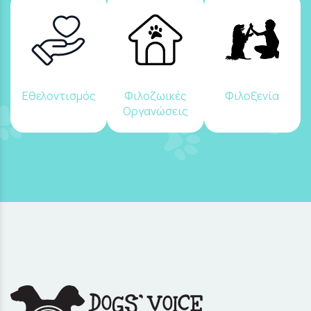
Εθελοντισμός
Φιλοζωικές
Φιλοξενία
Οργανώσεις