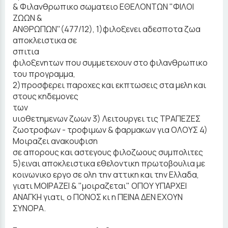
& Φιλανθρωπικο σωματειο ΕΘΕΛΟΝΤΩΝ "ΦΙΛΟΙ
ΖΩΩΝ &
ΑΝΘΡΩΠΩΝ"(477/12), 1)φιλοξενει αδεσποτα ζωα
αποκλειστικα σε
σπιτια
φιλοξενητων που συμμετεχουν στο φιλανθρωπικο
του προγραμμα,
2)προσφερει παροχες και εκπτωσεις στα μελη και
στους κηδεμονες
των
υιοθετημενων ζωων 3) Λειτουργει τις ΤΡΑΠΕΖΕΣ
ζωοτροφων - τροφιμων & φαρμακων για ΟΛΟΥΣ 4)
Μοιραζει ανακουφιση
σε απορους και αστεγους φιλοζωους συμπολιτες
5)ειναι αποκλειστικα εθελοντικη πρωτοβουλια με
κοινωνικο εργο σε ολη την αττικη και την Ελλαδα,
γιατι ΜΟΙΡΑΖΕΙ & "μοιραζεται" ΟΠΟΥ ΥΠΑΡΧΕΙ
ΑΝΑΓΚΗ γιατι, ο ΠΟΝΟΣ κι η ΠΕΙΝΑ ΔΕΝ ΕΧΟΥΝ
ΣΥΝΟΡΑ.