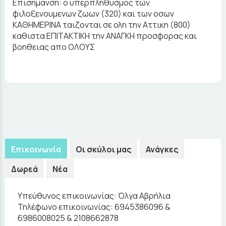
Επισημανση: ο υπερπληθυσμος των
φιλοξενουμενων ζωων (320) και των οσων
ΚΑΘΗΜΕΡΙΝΑ ταιζονται σε ολη την Αττικη (800)
καθιστα ΕΠΙΤΑΚΤΙΚΗ την ΑΝΑΓΚΗ προσφορας και
βοηθειας απο ΟΛΟΥΣ
Επικοινωνία
Οι σκύλοι μας
Ανάγκες
Δωρεά
Νέα
Υπεύθυνος επικοινωνίας:
Όλγα Αβρήλια
Τηλέφωνο επικοινωνίας:
6945386096 &
6986008025 & 2108662878