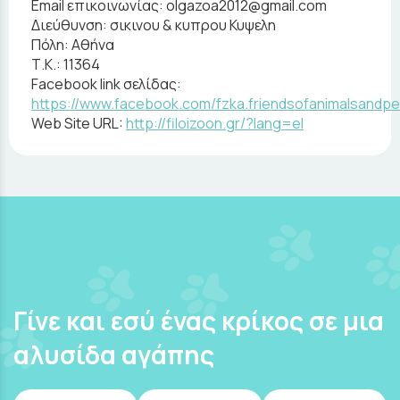
Email επικοινωνίας:
olgazoa2012@gmail.com
Διεύθυνση:
σικινου & κυπρου Κυψελη
Πόλη:
Αθήνα
Τ.Κ.:
11364
Facebook link σελίδας:
https://www.facebook.com/fzka.friendsofanimalsandpe
Web Site URL:
http://filoizoon.gr/?lang=el
Γίνε και εσύ ένας κρίκος σε μια
αλυσίδα αγάπης