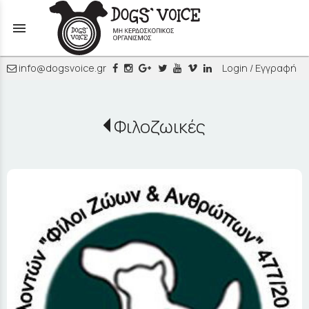
menu
info@dogsvoice.gr
Login / Εγγραφή
Φιλοζωικές