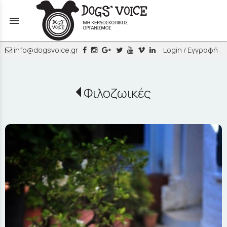
menu
info@dogsvoice.gr
Login / Εγγραφή
Φιλοζωικές