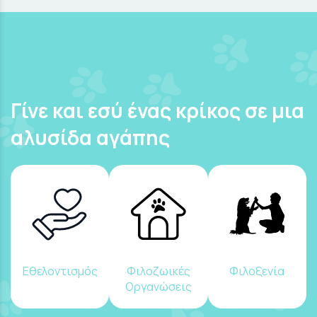
Γίνε και εσύ ένας κρίκος σε μια
αλυσίδα αγάπης
Εθελοντισμός
Φιλοζωικές
Φιλοξενία
Οργανώσεις