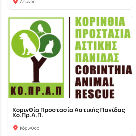
Λήμνος
Κορινθία Προστασία Αστικής Πανίδας
Κο.Πρ.Α.Π.
Κόρινθος