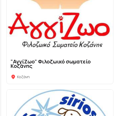
"ΑγγίΖωο" Φιλοζωικό σωματείο
Κοζάνης
Κοζάνη